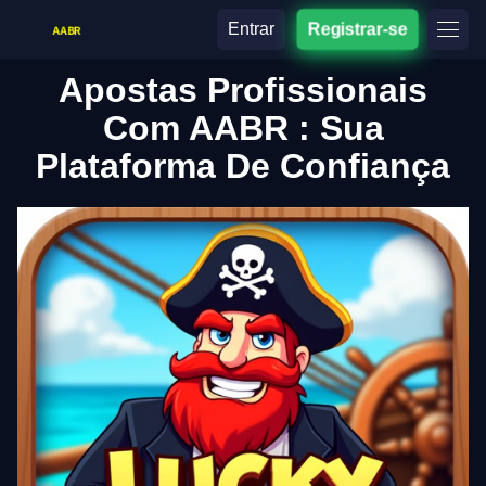
Entrar
Registrar-se
Apostas Profissionais
Com AABR : Sua
Plataforma De Confiança