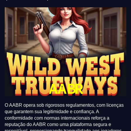
O AABR opera sob rigorosos regulamentos, com licenças
que garantem sua legitimidade e confiança. A
conformidade com normas internacionais reforça a
reputação do AABR como uma plataforma segura e
respeitável, proporcionando tranquilidade aos jogadores