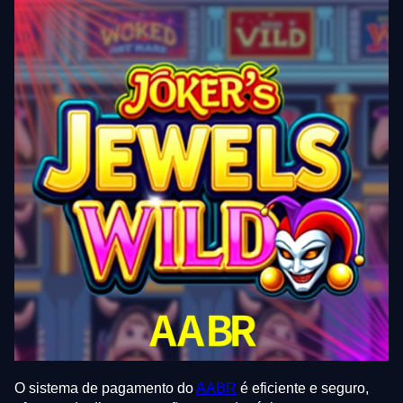
O sistema de pagamento do
AABR
é eficiente e seguro,