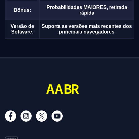
Probabilidades MAIORES, retirada
Bônus:
rápida
Versão de
Suporta as versões mais recentes dos
Software:
principais navegadores