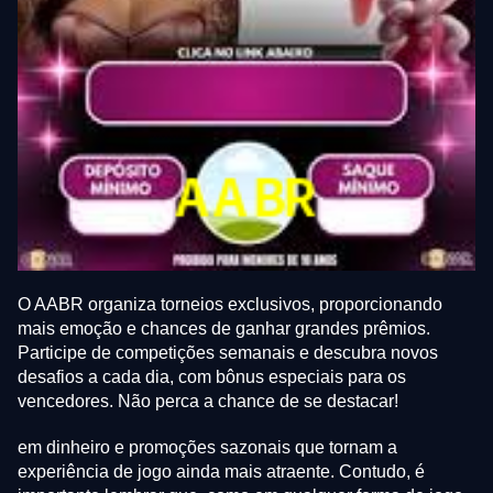
O AABR organiza torneios exclusivos, proporcionando
mais emoção e chances de ganhar grandes prêmios.
Participe de competições semanais e descubra novos
desafios a cada dia, com bônus especiais para os
vencedores. Não perca a chance de se destacar!
em dinheiro e promoções sazonais que tornam a
experiência de jogo ainda mais atraente. Contudo, é