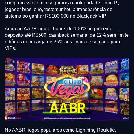
compromisso com a segurança e integridade. João P.,
jogador brasileiro, testemunhou a transparência do
sistema ao ganhar R$100,000 no Blackjack VIP.
Adira ao AABR agora: bônus de 100% no primeiro
depósito até R$500, cashback semanal de 12% sem limite
e bônus de recarga de 25% aos finais de semana para
VIPs.
No AABR, jogos populares como Lightning Roulette,