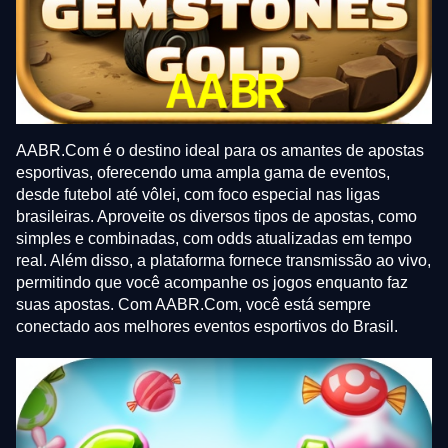
AABR.Com é o destino ideal para os amantes de apostas
esportivas, oferecendo uma ampla gama de eventos,
desde futebol até vôlei, com foco especial nas ligas
brasileiras. Aproveite os diversos tipos de apostas, como
simples e combinadas, com odds atualizadas em tempo
real. Além disso, a plataforma fornece transmissão ao vivo,
permitindo que você acompanhe os jogos enquanto faz
suas apostas. Com AABR.Com, você está sempre
conectado aos melhores eventos esportivos do Brasil.