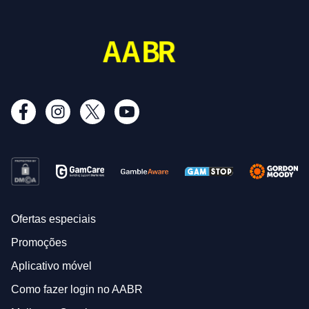
Ofertas especiais
Promoções
Aplicativo móvel
Como fazer login no AABR