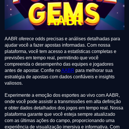
AABR oferece odds precisas e análises detalhadas para
ajudar você a fazer apostas informadas. Com nossa
plataforma, você tem acesso a estatísticas completas e
previsões em tempo real, permitindo que você
compreenda o desempenho das equipes e jogadores
antes de apostar. Confie no
AABR
para melhorar sua
estratégia de apostas com dados confiáveis e insights
valiosos.
Experimente a emoção dos esportes ao vivo com AABR,
onde você pode assistir a transmissões em alta definição
e obter dados detalhados dos jogos em tempo real. Nossa
plataforma garante que você esteja sempre atualizado
com as últimas ações do campo, proporcionando uma
experiência de visualização imersiva e informativa. Com