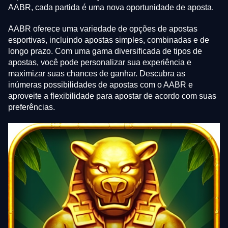
AABR, cada partida é uma nova oportunidade de aposta.
AABR oferece uma variedade de opções de apostas
esportivas, incluindo apostas simples, combinadas e de
longo prazo. Com uma gama diversificada de tipos de
apostas, você pode personalizar sua experiência e
maximizar suas chances de ganhar. Descubra as
inúmeras possibilidades de apostas com o AABR e
aproveite a flexibilidade para apostar de acordo com suas
preferências.