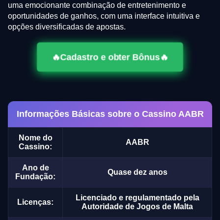
uma emocionante combinação de entretenimento e
oportunidades de ganhos, com uma interface intuitiva e
opções diversificadas de apostas.
🔥Cadastro e obter Bônus🔥
Informações Básicas sobre o Cassino AABR
Nome do
AABR
Cassino:
Ano de
Quase dez anos
Fundação:
Licenciado e regulamentado pela
Licenças:
Autoridade de Jogos de Malta