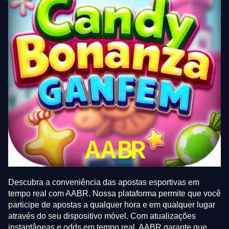
Descubra a conveniência das apostas esportivas em
tempo real com AABR. Nossa plataforma permite que você
participe de apostas a qualquer hora e em qualquer lugar
através do seu dispositivo móvel. Com atualizações
instantâneas e odds em tempo real, AABR garante que