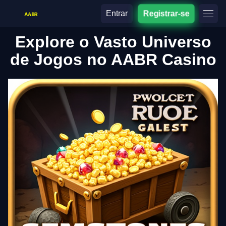
Entrar
Registrar-se
Explore o Vasto Universo
de Jogos no AABR Casino