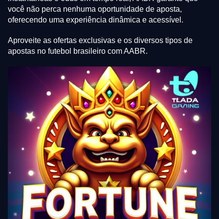
você não perca nenhuma oportunidade de aposta,
oferecendo uma experiência dinâmica e acessível.
Aproveite as ofertas exclusivas e os diversos tipos de
apostas no futebol brasileiro com AABR.