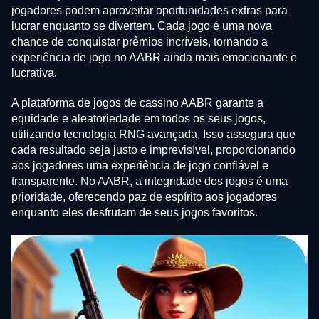
jogadores podem aproveitar oportunidades extras para
lucrar enquanto se divertem. Cada jogo é uma nova
chance de conquistar prêmios incríveis, tornando a
experiência de jogo no AABR ainda mais emocionante e
lucrativa.
A plataforma de jogos de cassino AABR garante a
equidade e aleatoriedade em todos os seus jogos,
utilizando tecnologia RNG avançada. Isso assegura que
cada resultado seja justo e imprevisível, proporcionando
aos jogadores uma experiência de jogo confiável e
transparente. No AABR, a integridade dos jogos é uma
prioridade, oferecendo paz de espírito aos jogadores
enquanto eles desfrutam de seus jogos favoritos.