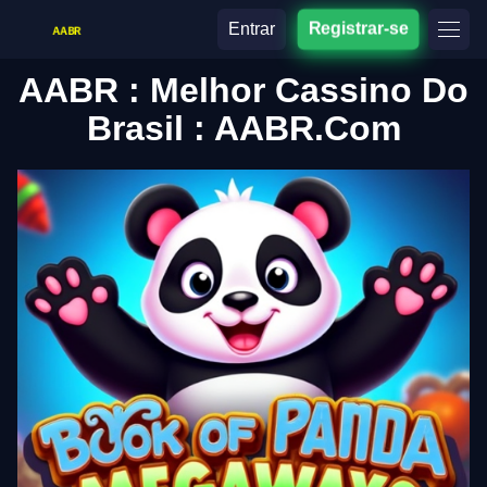
Entrar
Registrar-se
AABR : Melhor Cassino Do
Brasil : AABR.Com