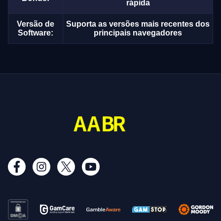
rápida
Versão de
Suporta as versões mais recentes dos
Software:
principais navegadores