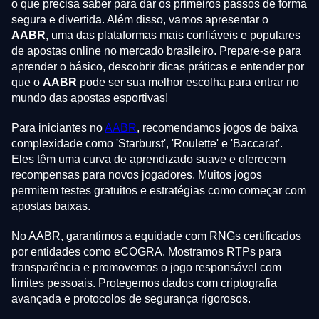
o que precisa saber para dar os primeiros passos de forma
segura e divertida. Além disso, vamos apresentar o
AABR
, uma das plataformas mais confiáveis e populares
de apostas online no mercado brasileiro. Prepare-se para
aprender o básico, descobrir dicas práticas e entender por
que o
AABR
pode ser sua melhor escolha para entrar no
mundo das apostas esportivas!
Para iniciantes no
AABR
, recomendamos jogos de baixa
complexidade como 'Starburst', 'Roulette' e 'Baccarat'.
Eles têm uma curva de aprendizado suave e oferecem
recompensas para novos jogadores. Muitos jogos
permitem testes gratuitos e estratégias como começar com
apostas baixas.
No AABR, garantimos a equidade com RNGs certificados
por entidades como eCOGRA. Mostramos RTPs para
transparência e promovemos o jogo responsável com
limites pessoais. Protegemos dados com criptografia
avançada e protocolos de segurança rigorosos.